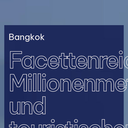
Bangkok
Facettenrei
Millionenme
und