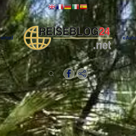
orrad
eAut