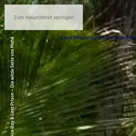
Zum Hauptinhalt springen
Start
Reiseblog
Städtereisen
Mot
Reiseblog24 | Police Bay & Lost Prison – Die wilde Seite von Mahé