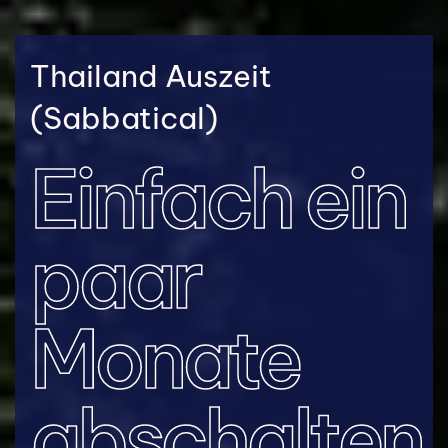
Thailand Auszeit
(Sabbatical)
Einfach ein
paar
Monate
abschalten