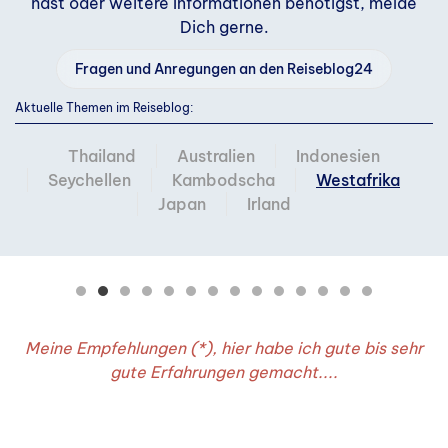
hast oder weitere Informationen benötigst, melde
Dich gerne.
Fragen und Anregungen an den Reiseblog24
Aktuelle Themen im Reiseblog:
Thailand
Australien
Indonesien
Seychellen
Kambodscha
Westafrika
Japan
Irland
Elfenbeinküste - Afrika pur
Ein privater Verein hilft
Reiseroute Elfenbeinküste
Ein privater Verein hilft
Abidjan an der Atlantikküste
Korhogo im Norden
Bouakè in der Mitte
Bilderbuchdorf Niofouin
Brobo, afrikanischer Markt a
Mit den Streetworker unt
Topfmacher in Korhogo
Spiritualität und m
Abidjan: Hotel Bl
Korhogo: Hotel 
Bouakè: Hote
Afrika pu
Meine Empfehlungen (*), hier habe ich gute bis sehr
gute Erfahrungen gemacht....