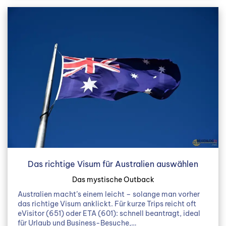
Das richtige Visum für Australien auswählen
Das mystische Outback
Australien macht’s einem leicht – solange man vorher
das richtige Visum anklickt. Für kurze Trips reicht oft
eVisitor (651) oder ETA (601): schnell beantragt, ideal
für Urlaub und Business-Besuche,…