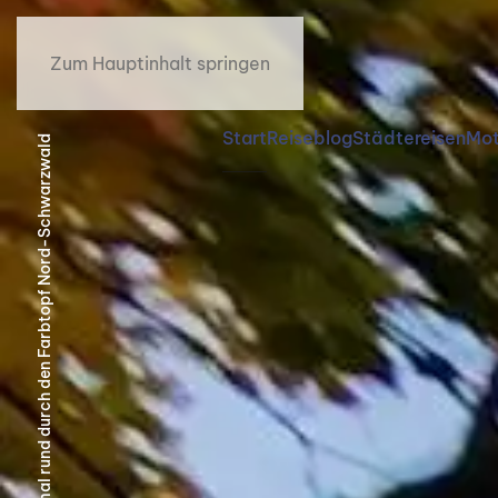
Zum Hauptinhalt springen
Start
Reiseblog
Städtereisen
Mot
Reiseblog24 | Herbsttour – einmal rund durch den Farbtopf Nord-Schwarzwald