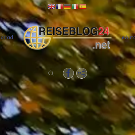
orrad
eAut