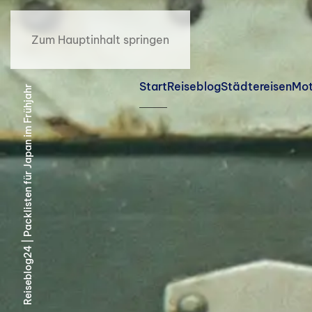
Zum Hauptinhalt springen
Start
Reiseblog
Städtereisen
Mot
Reiseblog24 | Packlisten für Japan im Frühjahr