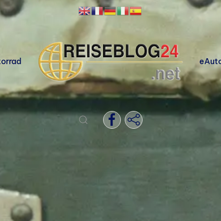
orrad
eAut