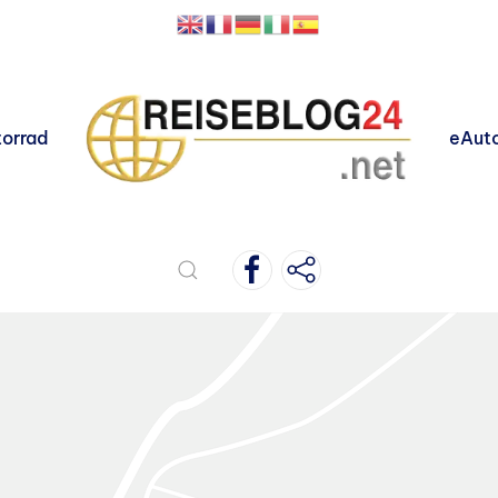
orrad
eAut