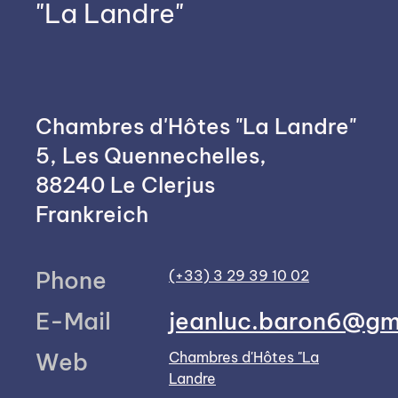
"La Landre"
Chambres d'Hôtes "La Landre"
5, Les Quennechelles,
88240 Le Clerjus
Frankreich
Phone
(+33) 3 29 39 10 02
E-Mail
jeanluc.baron6@gm
Web
Chambres d'Hôtes "La
Landre