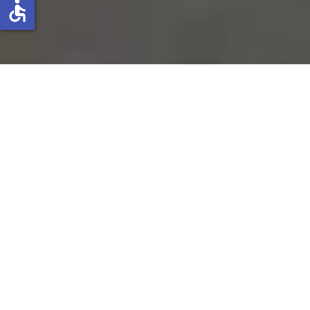
accessible
Thema: Elfenbeinküste - Afrika pur
Autor: Michael Lieder
Aktualisiert: 25. April 2026
25518 Aufrufe
Beitrag davor:
Spiritualität und moderne Behandlungsmethoden
Beitrag danach:
Korhogo: Hotel le Prestige