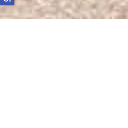
Motorradtour Elsass & Vogesen
Genuss in Kurven zwischen Fachwerk und Gipfeln
Schon der Name klingt nach Kurven, Bergen,
Pässen, Flammkuchen, Riesling und dieser
kleinen, sehr berechtigten Rebellion gegen den